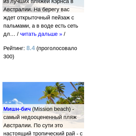
из лучших пляжей Кэрнса в
Австралии. На берегу вас
ждет открыточный пейзаж с
пальмами, а в воде есть сеть
дл…
/
читать дальше »
/
8.4
Рейтинг:
(проголосовало
300)
Мишн-бич
(Mission beach) -
самый недооцененный пляж
Австралии. По сути это
настоящий тропический рай - с