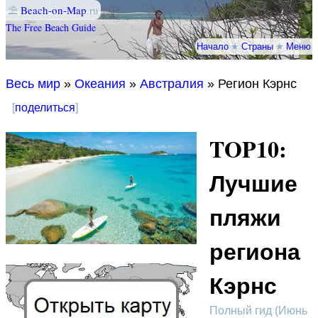
⛱
Beach-on-Map
.ru
The Free Beach Guide
Начало
★
Страны
★
Меню
Весь мир
»
Океания
»
Австралия
» Регион Кэрнс
[
поделиться
]
TOP10:
Лучшие
пляжи
региона
Кэрнс
Полный гид (Июнь