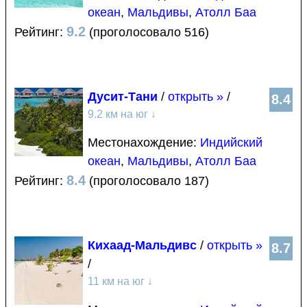
океан
,
Мальдивы
,
Атолл Баа
9.2
Рейтинг:
(проголосовало 516)
Дусит-Тани
/
открыть »
/
8.4
9.2 км на юг
↓
Местонахождение:
Индийский
океан
,
Мальдивы
,
Атолл Баа
8.4
Рейтинг:
(проголосовало 187)
Кихаад-Мальдивс
/
открыть »
8.7
/
11 км на юг
↓