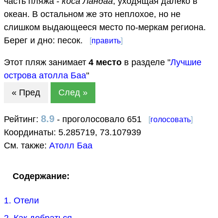
часть пляжа -
коса Ландаа
, уходящая далеко в
океан. В остальном же это неплохое, но не
слишком выдающееся место по-меркам региона.
Берег и дно: песок.
[
править
]
Этот пляж занимает
4
место
в разделе "
Лучшие
острова атолла Баа
"
« Пред
След »
8.9
Рейтинг:
- проголосовало 651
[
голосовать
]
Координаты:
5.285719
,
73.107939
См. также:
Атолл Баа
Содержание:
1. Отели
2. Как добраться