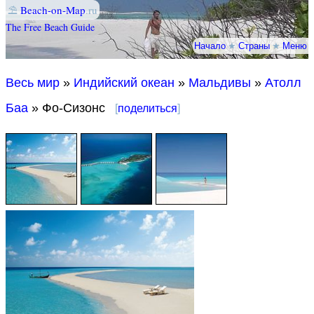
⛱
Beach-on-Map
.ru
The Free Beach Guide
Начало
★
Страны
★
Меню
Весь мир
»
Индийский океан
»
Мальдивы
»
Атолл
Баа
» Фо-Сизонс
[
поделиться
]