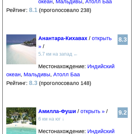
океан
,
Мальдивы
,
Атолл Баа
8.1
Рейтинг:
(проголосовало 238)
Анантара-Кихавах
/
открыть
8.3
»
/
5.7 км на запад
←
Местонахождение:
Индийский
океан
,
Мальдивы
,
Атолл Баа
8.3
Рейтинг:
(проголосовало 148)
Амилла-Фуши
/
открыть »
/
9.2
6 км на юг
↓
Местонахождение:
Индийский