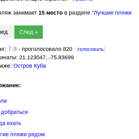
пляж занимает
15
место
в разделе "
Лучшие пляжи
ред
След »
7.9
нг:
- проголосовало 820
[
голосовать
]
динаты:
21.123047
,
-75.83699
акже:
Остров Куба
ржание:
ели
к добраться
гда ехать
угие пляжи рядом