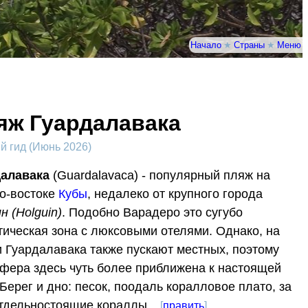
Начало
★
Страны
★
Меню
яж Гуардалавака
 гид (Июнь 2026)
далавака
(Guardalavaca) - популярный пляж на
о-востоке
Кубы
, недалеко от крупного города
н (Holguin)
. Подобно Варадеро это сугубо
тическая зона с люксовыми отелями. Однако, на
 Гуардалавака также пускают местных, поэтому
фера здесь чуть более приближена к настоящей
 Берег и дно: песок, поодаль коралловое плато, за
тдельностоящие кораллы.
[
править
]