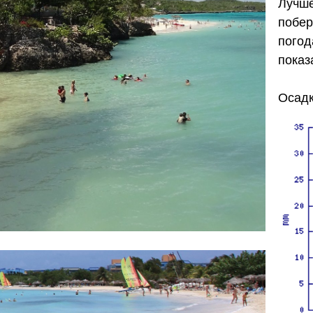
Лучше
побер
погод
показ
Осадк