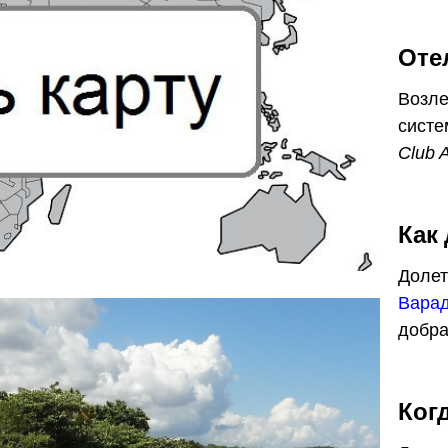
Оте
Возле
систе
Club A
Как
Долет
Варад
добра
Ког