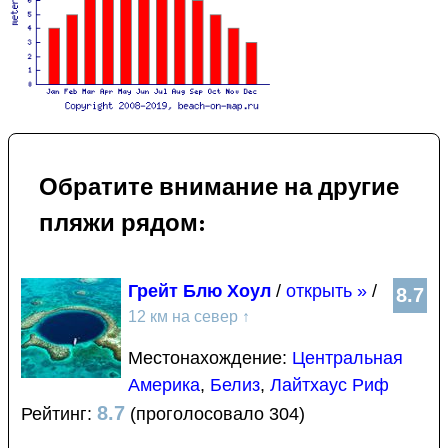
Обратите внимание на другие
пляжи рядом:
Грейт Блю Хоул
/
открыть »
/
8.7
12 км на север
↑
Местонахождение:
Центральная
Америка
,
Белиз
,
Лайтхаус Риф
8.7
Рейтинг:
(проголосовало 304)