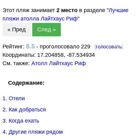
Этот пляж занимает
2
место
в разделе "
Лучшие
пляжи атолла Лайтхаус Риф
"
« Пред
След »
8.5
Рейтинг:
- проголосовало 229
[
голосовать
]
Координаты:
17.204858
,
-87.534934
См. также:
Атолл Лайтхаус Риф
Содержание:
1. Отели
2. Как добраться
3. Когда ехать
4. Другие пляжи рядом