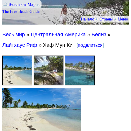
⛱
Beach-on-Map
.ru
The Free Beach Guide
Начало
★
Страны
★
Меню
Весь мир
»
Центральная Америка
»
Белиз
»
Лайтхаус Риф
» Хаф Мун Ки
[
поделиться
]