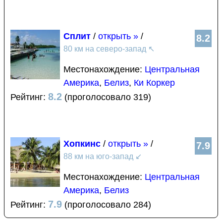
Сплит
/
открыть »
/
8.2
80 км на северо-запад
↖
Местонахождение:
Центральная
Америка
,
Белиз
,
Ки Коркер
8.2
Рейтинг:
(проголосовало 319)
Хопкинс
/
открыть »
/
7.9
88 км на юго-запад
↙
Местонахождение:
Центральная
Америка
,
Белиз
7.9
Рейтинг:
(проголосовало 284)