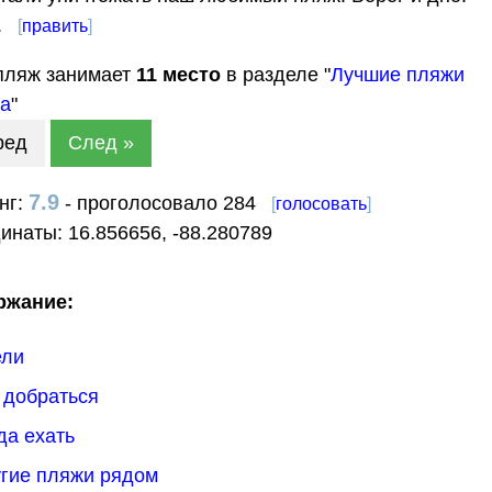
.
[
править
]
пляж занимает
11
место
в разделе "
Лучшие пляжи
а
"
ред
След »
7.9
нг:
- проголосовало 284
[
голосовать
]
динаты:
16.856656
,
-88.280789
ржание:
ели
к добраться
гда ехать
угие пляжи рядом