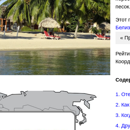
песок
Этот 
Белиз
« П
Рейти
Коор
Соде
1. От
2. Ка
3. Ко
4. Др