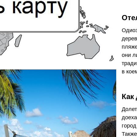
Оте
Одио
дерев
пляже
они л
тради
в кое
Как
Долет
доеха
город
Также