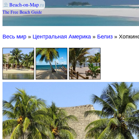
⛱
Beach-on-Map
.ru
The Free Beach Guide
Весь мир
»
Центральная Америка
»
Белиз
» Хопкин