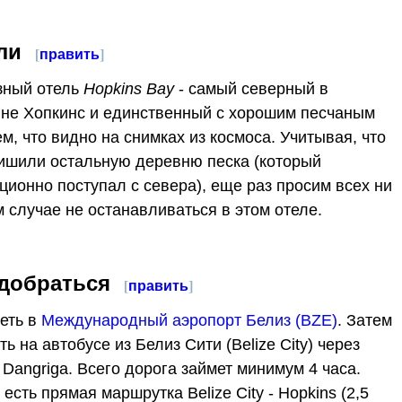
ли
[
править
]
зный отель
Hopkins Bay
- самый северный в
не Хопкинс и единственный с хорошим песчаным
м, что видно на снимках из космоса. Учитывая, что
ишили остальную деревню песка (который
ционно поступал с севера), еще раз просим всех ни
м случае не останавливаться в этом отеле.
 добраться
[
править
]
еть в
Международный аэропорт Белиз (BZE)
. Затем
ть на автобусе из Белиз Сити (Belize City) через
 Dangriga. Всего дорога займет минимум 4 часа.
 есть прямая маршрутка Belize City - Hopkins (2,5