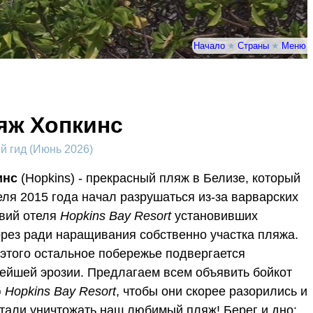
Начало
★
Страны
★
Меню
яж Хопкинс
 гид (Июнь 2026)
инс
(Hopkins) - прекрасный пляж в Белизе, который
еля 2015 года начал разрушаться из-за варварских
вий отеля
Hopkins Bay Resort
установивших
рез ради наращивания собственно участка пляжа.
 этого остальное побережье подвергается
ейшей эрозии. Предлагаем всем объявить бойкот
ю
Hopkins Bay Resort
, чтобы они скорее разорились и
тали уничтожать наш любимый пляж! Берег и дно: