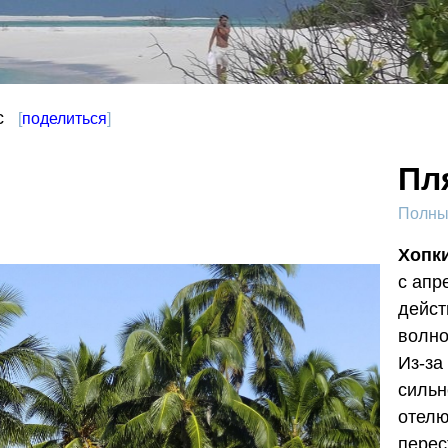
с
[
поделиться
]
Пл
Полный
Хопк
с апр
дейст
волно
Из-за
сильн
отел
перес