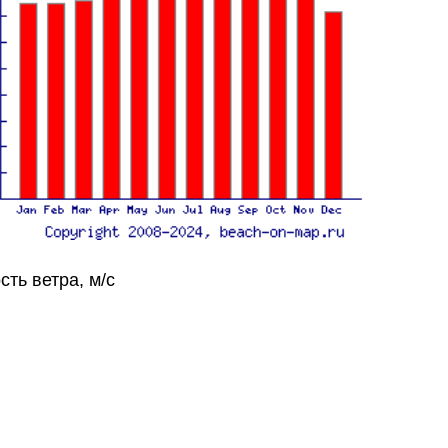
сть ветра, м/с