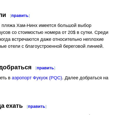
ли
[
править
]
 пляжа Хам-Нинх имеется большой выбор
аусов со стоимостью номера от 20$ в сутки. Среди
ногда встречаются даже относительно неплохие
ые отели с благоустроенной береговой линией.
 добраться
[
править
]
еть в
аэропорт Фукуок (PQC)
. Далее добраться на
да ехать
[
править
]