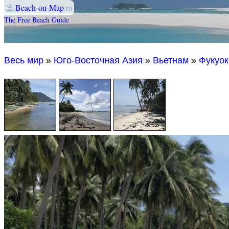
⛱
Beach-on-Map
.ru
The Free Beach Guide
Весь мир
»
Юго-Восточная Азия
»
Вьетнам
»
Фукуок