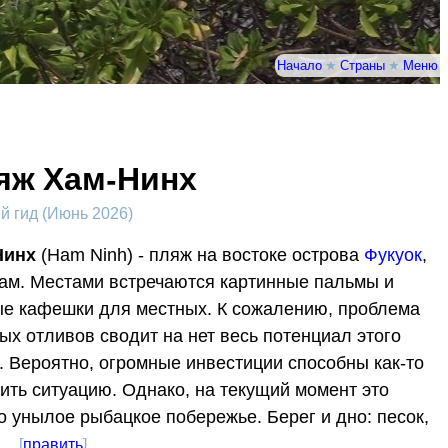
Начало
★
Страны
★
Меню
яж Хам-Нинх
 гид (Июнь 2026)
Нинх
(Ham Ninh) - пляж на востоке острова
Фукуок
,
ам. Местами встречаются картинные пальмы и
е кафешки для местных. К сожалению, проблема
ых отливов сводит на нет весь потенциал этого
. Вероятно, огромные инвестиции способны как-то
ить ситуацию. Однако, на текущий момент это
о унылое рыбацкое побережье. Берег и дно: песок,
.
[
править
]