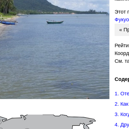
Этот 
Фукуо
« П
Рейти
Коор
См. т
Соде
1. От
2. Ка
3. Ко
4. Др