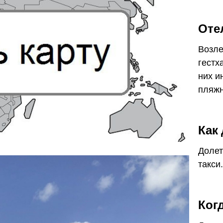
Оте
Возле
гестх
них и
пляжн
Как
Долет
такси.
Ког