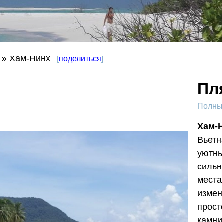
» Хам-Нинх
[
поделиться
]
Пл
Полный
Хам-
Вьетн
уютны
сильн
места
измен
прост
камни