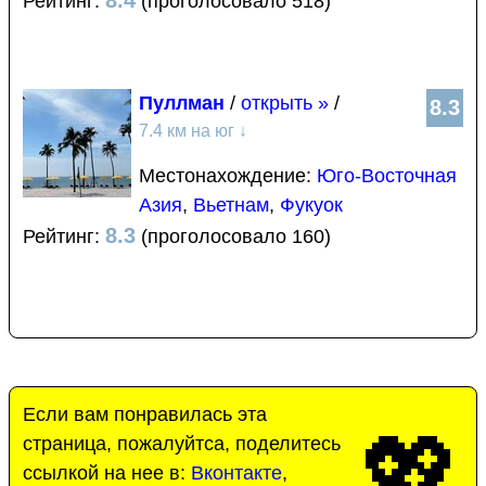
8.4
Рейтинг:
(проголосовало 518)
Пуллман
/
открыть »
/
8.3
7.4 км на юг
↓
Местонахождение:
Юго-Восточная
Азия
,
Вьетнам
,
Фукуок
8.3
Рейтинг:
(проголосовало 160)
Если вам понравилась эта
💖
страница, пожалуйтса, поделитесь
ссылкой на нее в:
Вконтакте
,