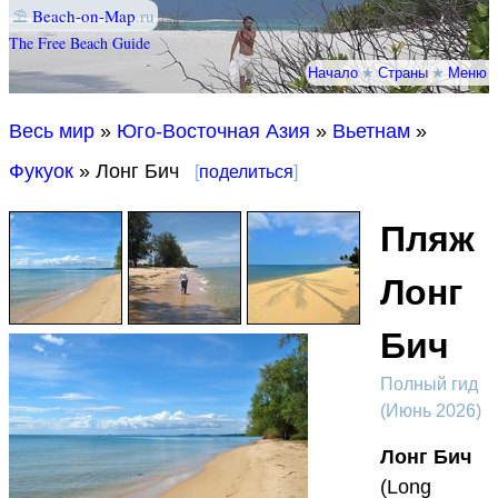
⛱
Beach-on-Map
.ru
The Free Beach Guide
Начало
★
Страны
★
Меню
Весь мир
»
Юго-Восточная Азия
»
Вьетнам
»
Фукуок
» Лонг Бич
[
поделиться
]
Пляж
Лонг
Бич
Полный гид
(Июнь 2026)
Лонг Бич
(Long