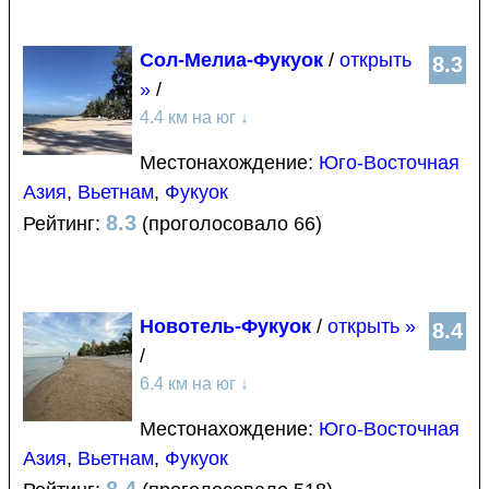
Сол-Мелиа-Фукуок
/
открыть
8.3
»
/
4.4 км на юг
↓
Местонахождение:
Юго-Восточная
Азия
,
Вьетнам
,
Фукуок
8.3
Рейтинг:
(проголосовало 66)
Новотель-Фукуок
/
открыть »
8.4
/
6.4 км на юг
↓
Местонахождение:
Юго-Восточная
Азия
,
Вьетнам
,
Фукуок