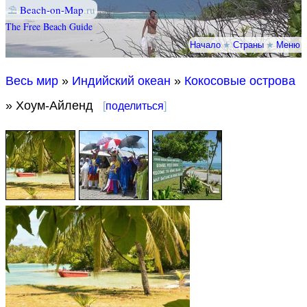
⛱
Beach-on-Map
.ru
The Free Beach Guide
Начало
★
Страны
★
Меню
Весь мир
»
Индийский океан
»
Кокосовые острова
» Хоум-Айленд
[
поделиться
]