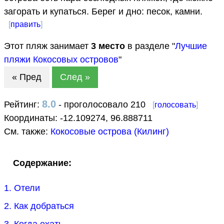
загорать и купаться. Берег и дно: песок, камни.
[
править
]
Этот пляж занимает
3
место
в разделе "
Лучшие
пляжи Кокосовых островов
"
« Пред
След »
8.0
Рейтинг:
- проголосовало 210
[
голосовать
]
Координаты:
-12.109274
,
96.888711
См. также:
Кокосовые острова (Килинг)
Содержание:
1. Отели
2. Как добраться
3. Когда ехать