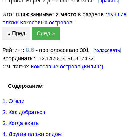
острова. Берег и дно: песок, камни.
[
править
]
Этот пляж занимает
2
место
в разделе "
Лучшие
пляжи Кокосовых островов
"
« Пред
След »
8.6
Рейтинг:
- проголосовало 301
[
голосовать
]
Координаты:
-12.142003
,
96.817432
См. также:
Кокосовые острова (Килинг)
Содержание:
1. Отели
2. Как добраться
3. Когда ехать
4. Другие пляжи рядом