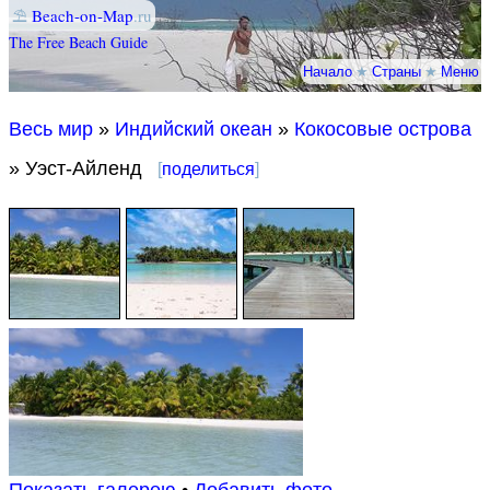
⛱
Beach-on-Map
.ru
The Free Beach Guide
Начало
★
Страны
★
Меню
Весь мир
»
Индийский океан
»
Кокосовые острова
» Уэст-Айленд
[
поделиться
]