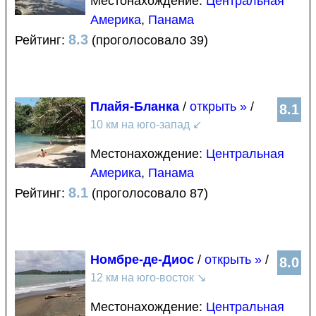
Местонахождение:
Центральная
Америка
,
Панама
8.3
Рейтинг:
(проголосовало 39)
Плайя-Бланка
/
открыть »
/
8.1
10 км на юго-запад
↙
Местонахождение:
Центральная
Америка
,
Панама
8.1
Рейтинг:
(проголосовало 87)
Номбре-де-Диос
/
открыть »
/
8.0
12 км на юго-восток
↘
Местонахождение:
Центральная