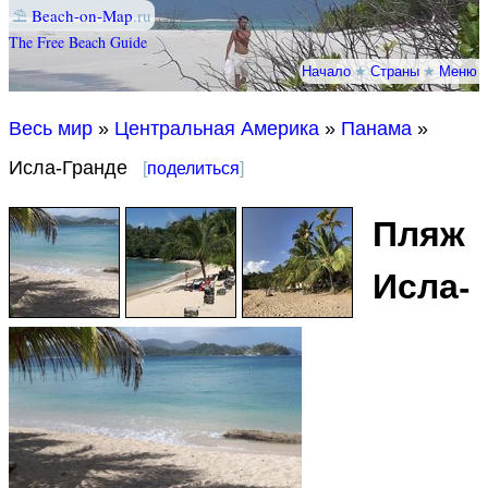
⛱
Beach-on-Map
.ru
The Free Beach Guide
Начало
★
Страны
★
Меню
Весь мир
»
Центральная Америка
»
Панама
»
Исла-Гранде
[
поделиться
]
Пляж
Исла-