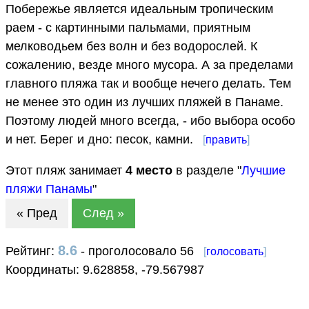
Побережье является идеальным тропическим
раем - с картинными пальмами, приятным
мелководьем без волн и без водорослей. К
сожалению, везде много мусора. А за пределами
главного пляжа так и вообще нечего делать. Тем
не менее это один из лучших пляжей в Панаме.
Поэтому людей много всегда, - ибо выбора особо
и нет. Берег и дно: песок, камни.
[
править
]
Этот пляж занимает
4
место
в разделе "
Лучшие
пляжи Панамы
"
« Пред
След »
8.6
Рейтинг:
- проголосовало 56
[
голосовать
]
Координаты:
9.628858
,
-79.567987