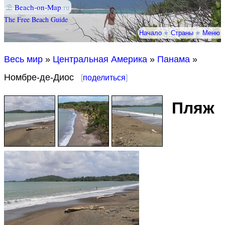
⛱
Beach-on-Map
.ru
The Free Beach Guide
Начало
★
Страны
★
Меню
Весь мир
»
Центральная Америка
»
Панама
»
Номбре-де-Диос
[
поделиться
]
Пляж