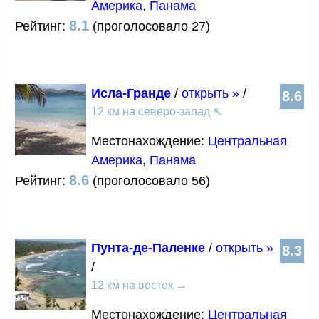
Америка
,
Панама
8.1
Рейтинг:
(проголосовало 27)
Исла-Гранде
/
открыть »
/
8.6
12 км на северо-запад
↖
Местонахождение:
Центральная
Америка
,
Панама
8.6
Рейтинг:
(проголосовало 56)
Пунта-де-Паленке
/
открыть »
8.3
/
12 км на восток
→
Местонахождение:
Центральная