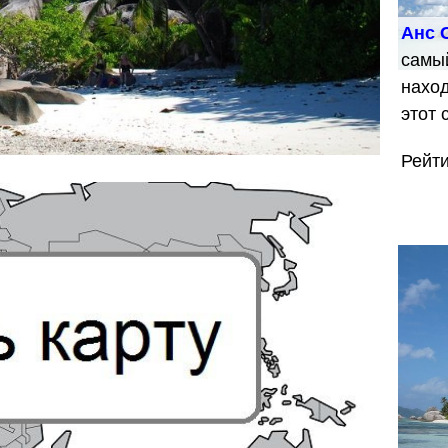
Анс 
самы
наход
этот
Рейт