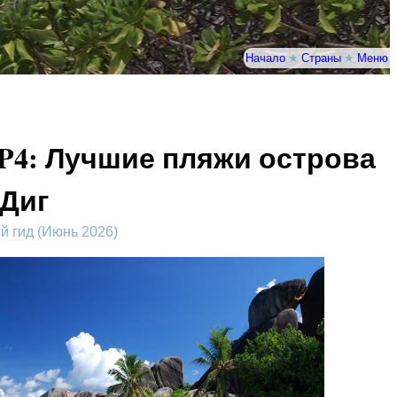
Начало
★
Страны
★
Меню
P4: Лучшие пляжи острова
 Диг
 гид (Июнь 2026)