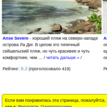
Anse Severe
- хороший пляж на северо-западе
A
острова Ла Диг. В целом это типичный
о
сейшельский пляж, но чуть красивее и чуть
е
комфортнее, чем …
/
читать дальше »
/
о
8.2
Рейтинг:
(проголосовало 419)
Р
Если вам понравилась эта страница, пожалуйтса,
нее в:
Вконтакте
,
Одноклассники