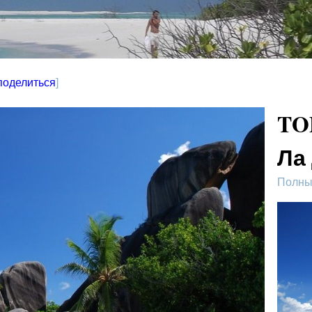
поделиться
]
TO
Ла
Полный