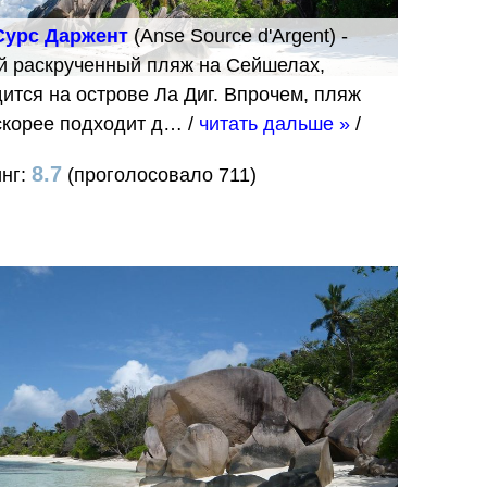
Сурс Даржент
(Anse Source d'Argent) -
й раскрученный пляж на Сейшелах,
ится на острове Ла Диг. Впрочем, пляж
 скорее подходит д…
/
читать дальше »
/
8.7
инг:
(проголосовало 711)