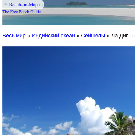
⛱
Beach-on-Map
.ru
The Free Beach Guide
Весь мир
»
Индийский океан
»
Сейшелы
» Ла Диг
[