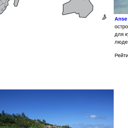
Anse 
остр
для к
люде
Рейт