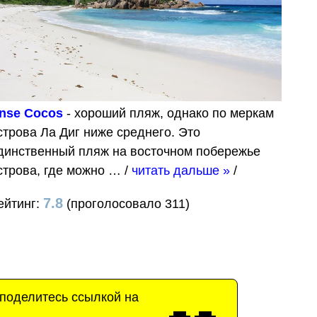
nse Cocos
- хороший пляж, однако по меркам
строва Ла Диг ниже среднего. Это
динственный пляж на восточном побережье
строва, где можно …
/
читать дальше »
/
7.8
ейтинг:
(проголосовало 311)
 поделитесь ссылкой на