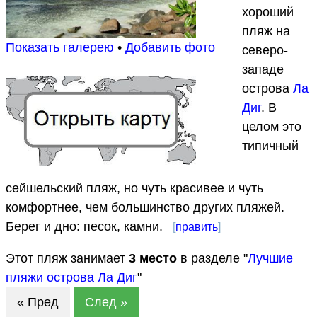
хороший
пляж на
Показать галерею
•
Добавить фото
северо-
западе
острова
Ла
Диг
. В
целом это
типичный
сейшельский пляж, но чуть красивее и чуть
комфортнее, чем большинство других пляжей.
Берег и дно: песок, камни.
[
править
]
Этот пляж занимает
3
место
в разделе "
Лучшие
пляжи острова Ла Диг
"
« Пред
След »