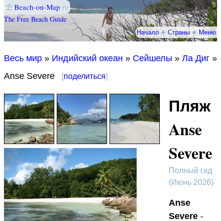
⛱
Beach-on-Map
.ru
The Free Beach Guide
Начало
★
Страны
★
Меню
Весь мир
»
Индийский океан
»
Сейшелы
»
Ла Диг
»
Anse Severe
[
поделиться
]
Пляж
Anse
Severe
Полный гид
(Июнь 2026)
Anse
Severe
-