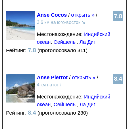
Anse Cocos
/
открыть »
/
7.8
3.6 км на юго-восток
↘
Местонахождение:
Индийский
океан
,
Сейшелы
,
Ла Диг
7.8
Рейтинг:
(проголосовало 311)
Anse Pierrot
/
открыть »
/
8.4
4 км на юг
↓
Местонахождение:
Индийский
океан
,
Сейшелы
,
Ла Диг
8.4
Рейтинг:
(проголосовало 230)