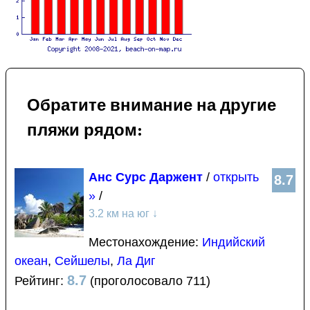
Обратите внимание на другие
пляжи рядом:
Анс Сурс Даржент
/
открыть
8.7
»
/
3.2 км на юг
↓
Местонахождение:
Индийский
океан
,
Сейшелы
,
Ла Диг
8.7
Рейтинг:
(проголосовало 711)