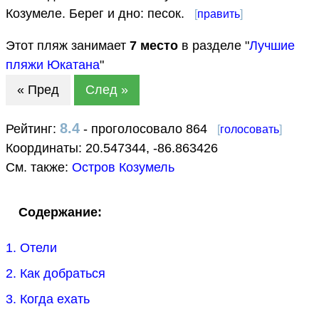
Козумеле. Берег и дно: песок.
[
править
]
Этот пляж занимает
7
место
в разделе "
Лучшие
пляжи Юкатана
"
« Пред
След »
8.4
Рейтинг:
- проголосовало 864
[
голосовать
]
Координаты:
20.547344
,
-86.863426
См. также:
Остров Козумель
Содержание:
1. Отели
2. Как добраться
3. Когда ехать