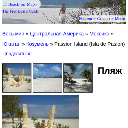
⛱
Beach-on-Map
.ru
The Free Beach Guide
Начало
★
Страны
★
Меню
Весь мир
»
Центральная Америка
»
Мексика
»
Юкатан
»
Козумель
» Passion Island (Isla de Pasion)
[
поделиться
]
Пляж