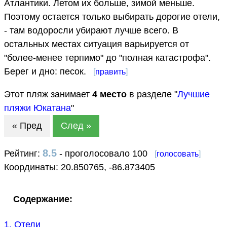
Атлантики. Летом их больше, зимой меньше.
Поэтому остается только выбирать дорогие отели,
- там водоросли убирают лучше всего. В
остальных местах ситуация варьируется от
"более-менее терпимо" до "полная катастрофа".
Берег и дно: песок.
[
править
]
Этот пляж занимает
4
место
в разделе "
Лучшие
пляжи Юкатана
"
« Пред
След »
8.5
Рейтинг:
- проголосовало 100
[
голосовать
]
Координаты:
20.850765
,
-86.873405
Содержание:
1. Отели