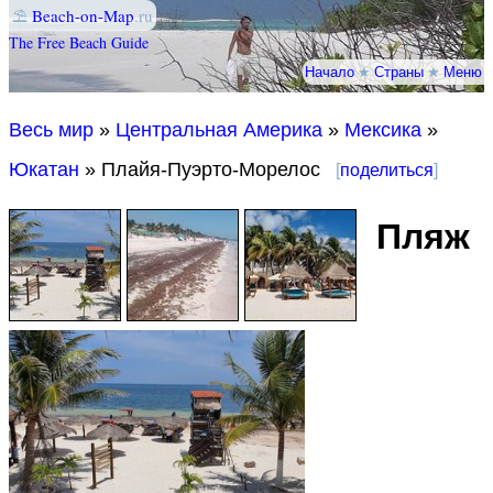
⛱
Beach-on-Map
.ru
The Free Beach Guide
Начало
★
Страны
★
Меню
Весь мир
»
Центральная Америка
»
Мексика
»
Юкатан
» Плайя-Пуэрто-Морелос
[
поделиться
]
Пляж