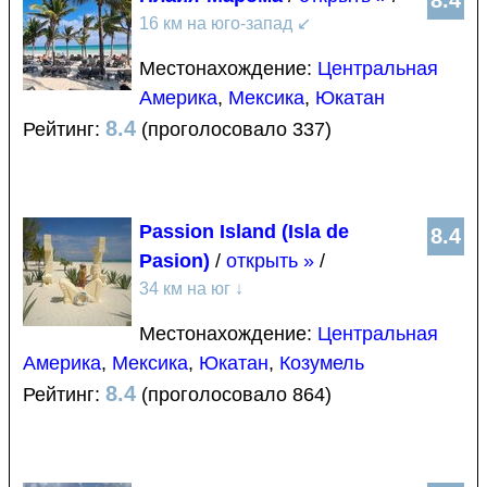
8.4
16 км на юго-запад
↙
Местонахождение:
Центральная
Америка
,
Мексика
,
Юкатан
8.4
Рейтинг:
(проголосовало 337)
Passion Island (Isla de
8.4
Pasion)
/
открыть »
/
34 км на юг
↓
Местонахождение:
Центральная
Америка
,
Мексика
,
Юкатан
,
Козумель
8.4
Рейтинг:
(проголосовало 864)