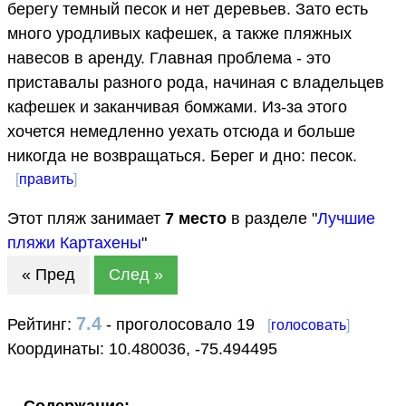
берегу темный песок и нет деревьев. Зато есть
много уродливых кафешек, а также пляжных
навесов в аренду. Главная проблема - это
приставалы разного рода, начиная с владельцев
кафешек и заканчивая бомжами. Из-за этого
хочется немедленно уехать отсюда и больше
никогда не возвращаться. Берег и дно: песок.
[
править
]
Этот пляж занимает
7
место
в разделе "
Лучшие
пляжи Картахены
"
« Пред
След »
7.4
Рейтинг:
- проголосовало 19
[
голосовать
]
Координаты:
10.480036
,
-75.494495
Содержание: