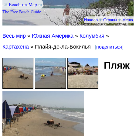
⛱
Beach-on-Map
.ru
The Free Beach Guide
Начало
★
Страны
★
Меню
Весь мир
»
Южная Америка
»
Колумбия
»
Картахена
» Плайя-де-ла-Бокилья
[
поделиться
]
Пляж