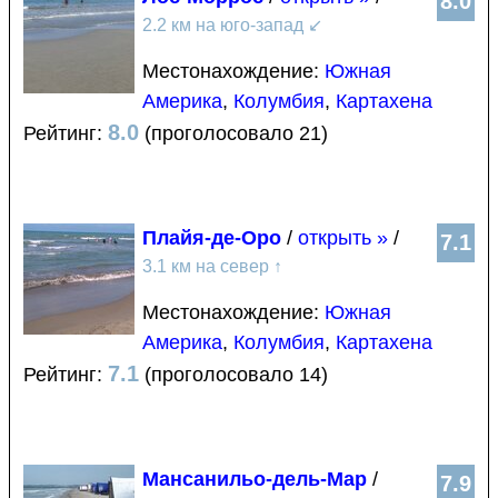
8.0
2.2 км на юго-запад
↙
Местонахождение:
Южная
Америка
,
Колумбия
,
Картахена
8.0
Рейтинг:
(проголосовало 21)
Плайя-де-Оро
/
открыть »
/
7.1
3.1 км на север
↑
Местонахождение:
Южная
Америка
,
Колумбия
,
Картахена
7.1
Рейтинг:
(проголосовало 14)
Мансанильо-дель-Мар
/
7.9