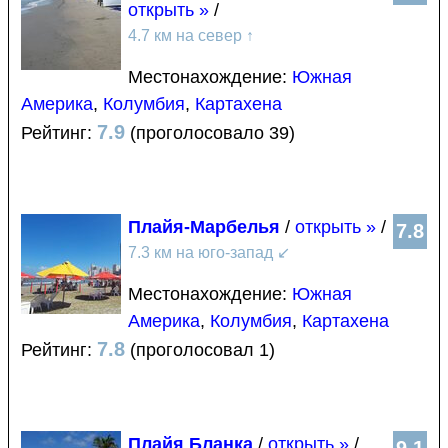
открыть »
/
4.7 км на север
↑
Местонахождение:
Южная
Америка
,
Колумбия
,
Картахена
7.9
Рейтинг:
(проголосовало 39)
Плайя-Марбелья
/
открыть »
/
7.8
7.3 км на юго-запад
↙
Местонахождение:
Южная
Америка
,
Колумбия
,
Картахена
7.8
Рейтинг:
(проголосовал 1)
Плайя Бланка
/
открыть »
/