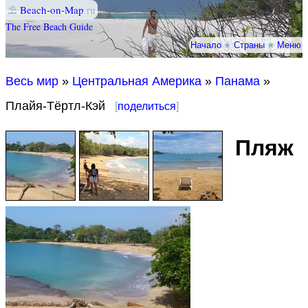
⛱
Beach-on-Map
.ru
The Free Beach Guide
Начало
★
Страны
★
Меню
Весь мир
»
Центральная Америка
»
Панама
»
Плайя-Тёртл-Кэй
[
поделиться
]
Пляж