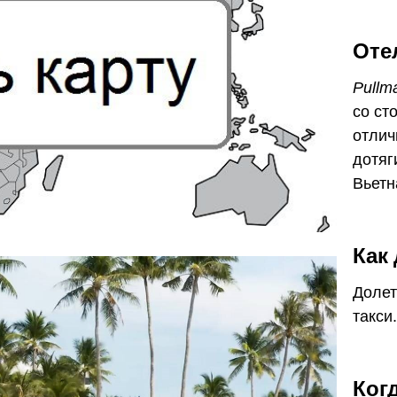
Оте
Pullm
со ст
отлич
дотяг
Вьетн
Как
Долет
такси.
Ког