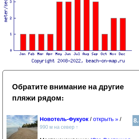
Обратите внимание на другие
пляжи рядом:
Новотель-Фукуок
/
открыть »
/
8
990 м на север
↑