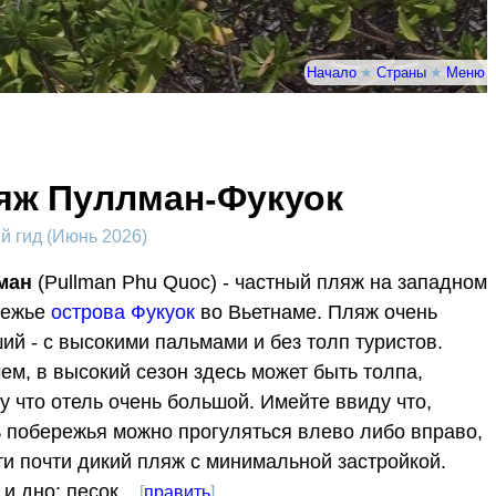
Начало
★
Страны
★
Меню
яж Пуллман-Фукуок
 гид (Июнь 2026)
ман
(Pullman Phu Quoc) - частный пляж на западном
режье
острова Фукуок
во Вьетнаме. Пляж очень
ий - с высокими пальмами и без толп туристов.
ем, в высокий сезон здесь может быть толпа,
у что отель очень большой. Имейте ввиду что,
 побережья можно прогуляться влево либо вправо,
ти почти дикий пляж с минимальной застройкой.
 и дно: песок.
[
править
]