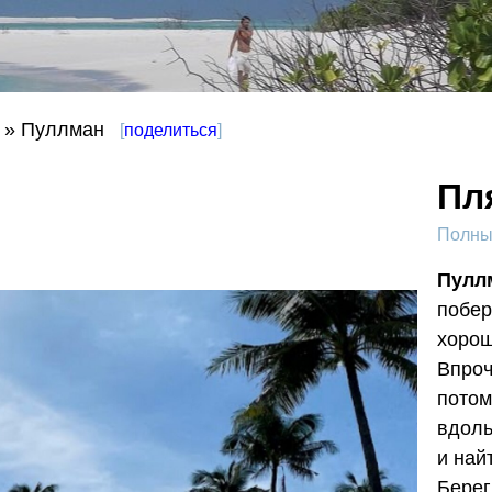
» Пуллман
[
поделиться
]
Пл
Полный
Пулл
побе
хорош
Впроч
потом
вдоль
и най
Берег