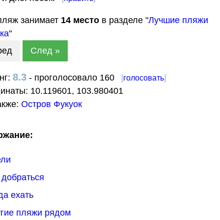
пляж занимает
14
место
в разделе "
Лучшие пляжи
ка
"
ред
След »
8.3
нг:
- проголосовало 160
[
голосовать
]
динаты:
10.119601
,
103.980401
акже:
Остров Фукуок
ржание:
ели
к добраться
гда ехать
угие пляжи рядом