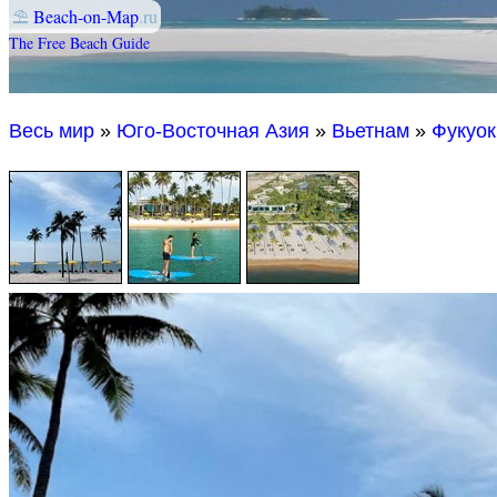
⛱
Beach-on-Map
.ru
The Free Beach Guide
Весь мир
»
Юго-Восточная Азия
»
Вьетнам
»
Фукуок