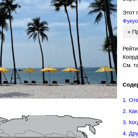
Этот 
Фукуо
« П
Рейти
Коор
См. т
Соде
1. От
2. Ка
3. Ко
4. Др