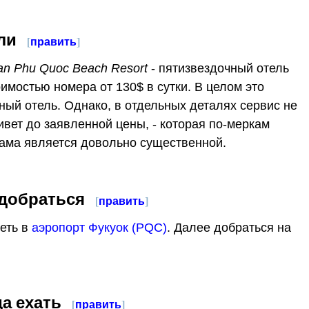
ли
[
править
]
an Phu Quoc Beach Resort
- пятизвездочный отель
оимостью номера от 130$ в сутки. В целом это
ный отель. Однако, в отдельных деталях сервис не
ивет до заявленной цены, - которая по-меркам
ама является довольно существенной.
 добраться
[
править
]
еть в
аэропорт Фукуок (PQC)
. Далее добраться на
да ехать
[
править
]