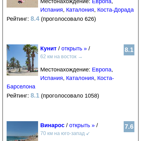
Местонахождение:
Европа
,
Испания
,
Каталония
,
Коста-Дорада
8.4
Рейтинг:
(проголосовало 626)
Кунит
/
открыть »
/
8.1
62 км на восток
→
Местонахождение:
Европа
,
Испания
,
Каталония
,
Коста-
Барселона
8.1
Рейтинг:
(проголосовало 1058)
Винарос
/
открыть »
/
7.6
70 км на юго-запад
↙