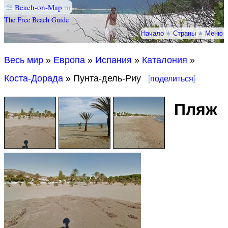
⛱
Beach-on-Map
.ru
The Free Beach Guide
Начало
★
Страны
★
Меню
Весь мир
»
Европа
»
Испания
»
Каталония
»
Коста-Дорада
» Пунта-дель-Риу
[
поделиться
]
Пляж