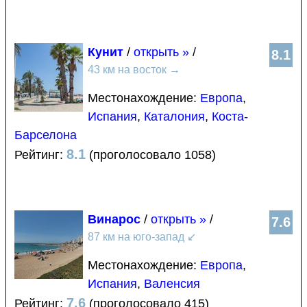
Кунит
/
открыть »
/
8.1
43 км на восток
→
Местонахождение:
Европа
,
Испания
,
Каталония
,
Коста-
Барселона
8.1
Рейтинг:
(проголосовало 1058)
Винарос
/
открыть »
/
7.6
87 км на юго-запад
↙
Местонахождение:
Европа
,
Испания
,
Валенсия
7.6
Рейтинг:
(проголосовало 415)