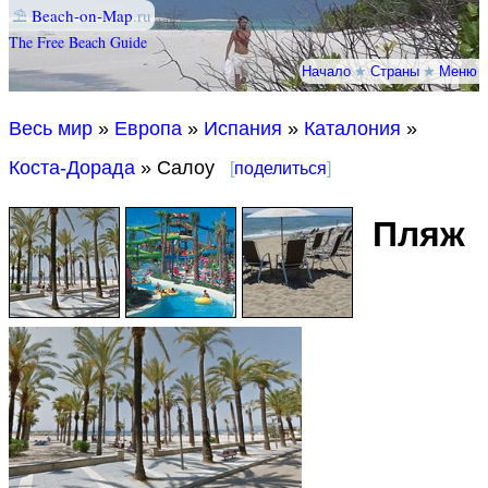
⛱
Beach-on-Map
.ru
The Free Beach Guide
Начало
★
Страны
★
Меню
Весь мир
»
Европа
»
Испания
»
Каталония
»
Коста-Дорада
» Салоу
[
поделиться
]
Пляж