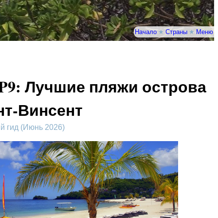
Начало
★
Страны
★
Меню
P9: Лучшие пляжи острова
нт-Винсент
 гид (Июнь 2026)