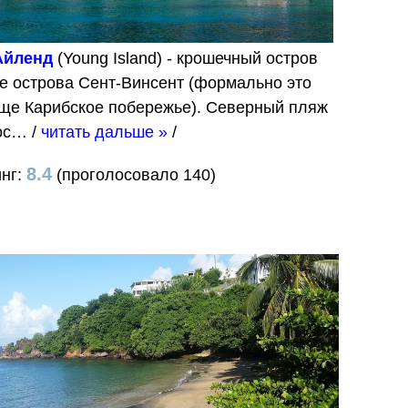
Айленд
(Young Island) - крошечный остров
е острова Сент-Винсент (формально это
еще Карибское побережье). Северный пляж
ос…
/
читать дальше »
/
8.4
инг:
(проголосовало 140)