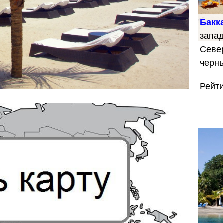
Бакк
запад
Севе
черн
Рейт