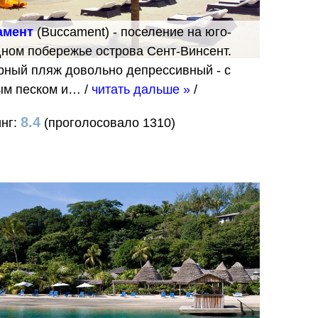
амент
(Buccament) - поселение на юго-
ном побережье острова Сент-Винсент.
рный пляж довольно депрессивный - с
ым песком и…
/
читать дальше »
/
8.4
инг:
(проголосовало 1310)