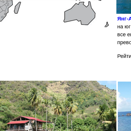
Янг-
на юг
все 
прев
Рейт