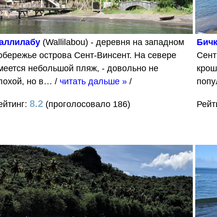
аллилабу
(Wallilabou) - деревня на западном
Бич
обережье острова Сент-Винсент. На севере
Сент
меется небольшой пляж, - довольно не
крош
лохой, но в…
/
читать дальше »
/
поп
8.2
ейтинг:
(проголосовало 186)
Рейт