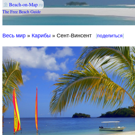
⛱
Beach-on-Map
.ru
The Free Beach Guide
Весь мир
»
Карибы
» Сент-Винсент
[
поделиться
]