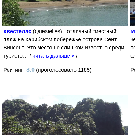
Квестеллс
(Questelles) - отличный "местный"
М
пляж на Карибском побережье острова Сент-
ч
Винсент. Это место не слишком известно среди
п
туристо…
/
читать дальше »
/
с
8.0
Рейтинг:
(проголосовало 1185)
Р