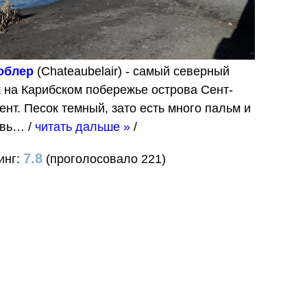
облер
(Chateaubelair) - самый северный
 на Карибском побережье острова Сент-
ент. Песок темный, зато есть много пальм и
евь…
/
читать дальше »
/
7.8
инг:
(проголосовало 221)