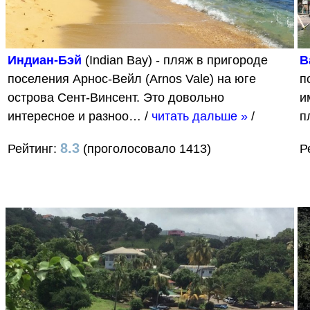
Индиан-Бэй
(Indian Bay) - пляж в пригороде
В
поселения Арнос-Вейл (Arnos Vale) на юге
п
острова Сент-Винсент. Это довольно
и
интересное и разноо…
/
читать дальше »
/
п
8.3
Рейтинг:
(проголосовало 1413)
Р