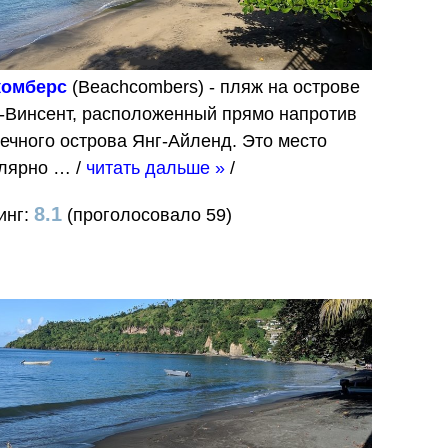
комберс
(Beachcombers) - пляж на острове
-Винсент, расположенный прямо напротив
ечного острова Янг-Айленд. Это место
улярно …
/
читать дальше »
/
8.1
инг:
(проголосовало 59)