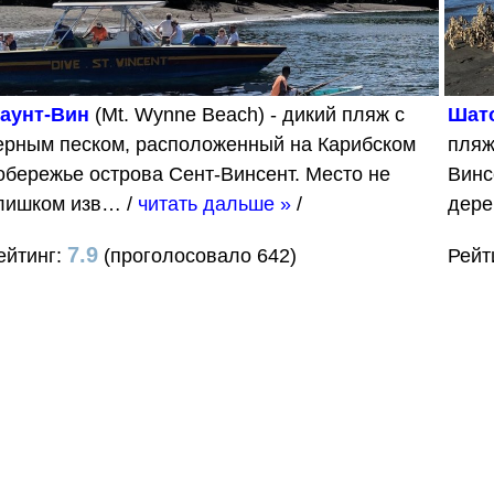
аунт-Вин
(Mt. Wynne Beach) - дикий пляж с
Шат
ерным песком, расположенный на Карибском
пляж
обережье острова Сент-Винсент. Место не
Винс
лишком изв…
/
читать дальше »
/
дер
7.9
ейтинг:
(проголосовало 642)
Рейт