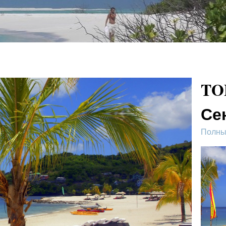
TO
Се
Полный