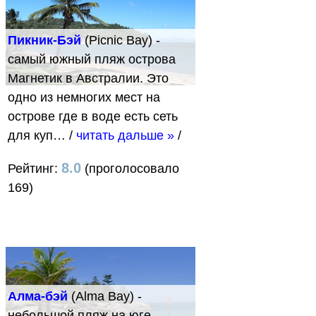
Пикник-Бэй
(Picnic Bay) -
самый южный пляж острова
Магнетик в Австралии. Это
одно из немногих мест на
острове где в воде есть сеть
для куп…
/
читать дальше »
/
8.0
Рейтинг:
(проголосовало
169)
Алма-бэй
(Alma Bay) -
небольшой пляж на юге