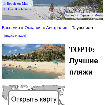
⛱
Beach-on-Map
.ru
The Free Beach Guide
Начало
★
Страны
★
Меню
Весь мир
»
Океания
»
Австралия
» Таунсвилл
[
поделиться
]
TOP10:
Лучшие
пляжи