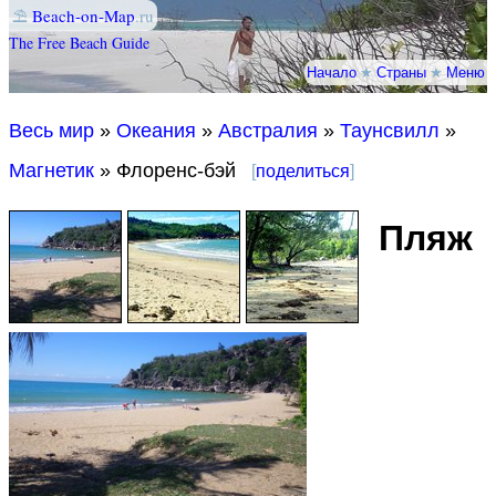
⛱
Beach-on-Map
.ru
The Free Beach Guide
Начало
★
Страны
★
Меню
Весь мир
»
Океания
»
Австралия
»
Таунсвилл
»
Магнетик
» Флоренс-бэй
[
поделиться
]
Пляж