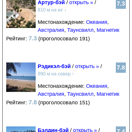
Артур-бэй
/
открыть »
/
7.3
810 м на юг
↓
Местонахождение:
Океания
,
Австралия
,
Таунсвилл
,
Магнетик
7.3
Рейтинг:
(проголосовало 191)
Рэдикэл-бэй
/
открыть »
/
7.8
990 м на север
↑
Местонахождение:
Океания
,
Австралия
,
Таунсвилл
,
Магнетик
7.8
Рейтинг:
(проголосовало 151)
Бэлдин-бэй
/
открыть »
/
7.4