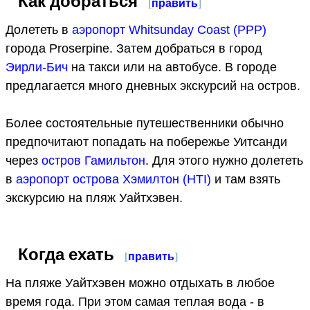
Как добраться
[
править
]
Долететь в
аэропорт Whitsunday Coast (PPP)
города Proserpine. Затем добраться в город
Эирли-Бич
на такси или на автобусе. В городе
предлагается много дневных экскурсий на остров.
Более состоятельные путешественники обычно
предпочитают попадать на побережье Уитсанди
через
остров Гамильтон
. Для этого нужно долететь
в
аэропорт острова Хэмилтон (HTI)
и там взять
экскурсию на пляж Уайтхэвен.
Когда ехать
[
править
]
На пляже Уайтхэвен можно отдыхать в любое
время года. При этом самая теплая вода - в