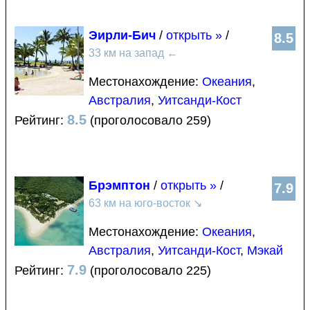
Эирли-Бич
/
открыть »
/
8.5
33 км на запад
←
Местонахождение:
Океания
,
Австралия
,
Уитсанди-Кост
8.5
Рейтинг:
(проголосовало 259)
Брэмптон
/
открыть »
/
7.9
63 км на юго-восток
↘
Местонахождение:
Океания
,
Австралия
,
Уитсанди-Кост
,
Мэкай
7.9
Рейтинг:
(проголосовало 225)