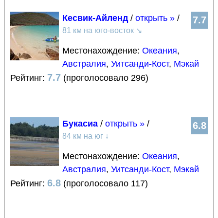
Кесвик-Айленд
/
открыть »
/
7.7
81 км на юго-восток
↘
Местонахождение:
Океания
,
Австралия
,
Уитсанди-Кост
,
Мэкай
7.7
Рейтинг:
(проголосовало 296)
Букасиа
/
открыть »
/
6.8
84 км на юг
↓
Местонахождение:
Океания
,
Австралия
,
Уитсанди-Кост
,
Мэкай
6.8
Рейтинг:
(проголосовало 117)