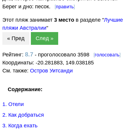
Берег и дно: песок.
[
править
]
Этот пляж занимает
3
место
в разделе "
Лучшие
пляжи Австралии
"
« Пред
След »
8.7
Рейтинг:
- проголосовало 3598
[
голосовать
]
Координаты:
-20.281883
,
149.038185
См. также:
Остров Уитсанди
Содержание:
1. Отели
2. Как добраться
3. Когда ехать