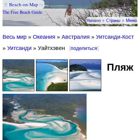
⛱
Beach-on-Map
.ru
The Free Beach Guide
Начало
★
Страны
★
Меню
Весь мир
»
Океания
»
Австралия
»
Уитсанди-Кост
»
Уитсанди
» Уайтхэвен
[
поделиться
]
Пляж