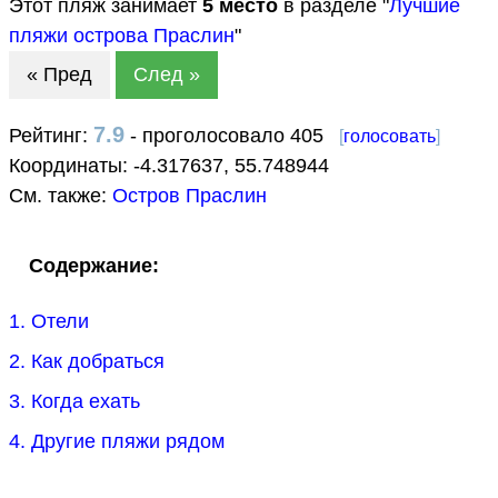
Этот пляж занимает
5
место
в разделе "
Лучшие
пляжи острова Праслин
"
« Пред
След »
7.9
Рейтинг:
- проголосовало 405
[
голосовать
]
Координаты:
-4.317637
,
55.748944
См. также:
Остров Праслин
Содержание:
1. Отели
2. Как добраться
3. Когда ехать
4. Другие пляжи рядом