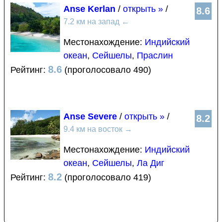
Anse Kerlan
/
открыть »
/
8.6
7.2 км на запад
←
Местонахождение:
Индийский
океан
,
Сейшелы
,
Праслин
8.6
Рейтинг:
(проголосовало 490)
Anse Severe
/
открыть »
/
8.2
9.4 км на восток
→
Местонахождение:
Индийский
океан
,
Сейшелы
,
Ла Диг
8.2
Рейтинг:
(проголосовало 419)