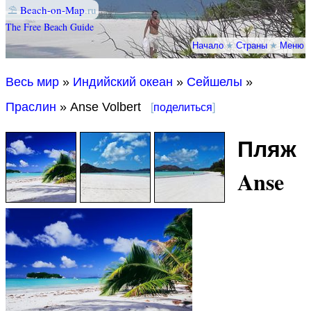
⛱
Beach-on-Map
.ru
The Free Beach Guide
Начало
★
Страны
★
Меню
Весь мир
»
Индийский океан
»
Сейшелы
»
Праслин
» Anse Volbert
[
поделиться
]
Пляж
Anse