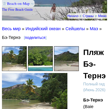
⛱
Beach-on-Map
.ru
The Free Beach Guide
Начало
★
Страны
★
Меню
Весь мир
»
Индийский океан
»
Сейшелы
»
Маэ
»
Бэ-Тернэ
[
поделиться
]
Пляж
Бэ-
Тернэ
Полный гид
(Июнь 2026)
Бэ-Тернэ
(Baie