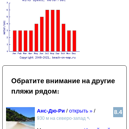
Обратите внимание на другие
пляжи рядом:
Анс-Дю-Ри
/
открыть »
/
8.4
930 м на северо-запад
↖