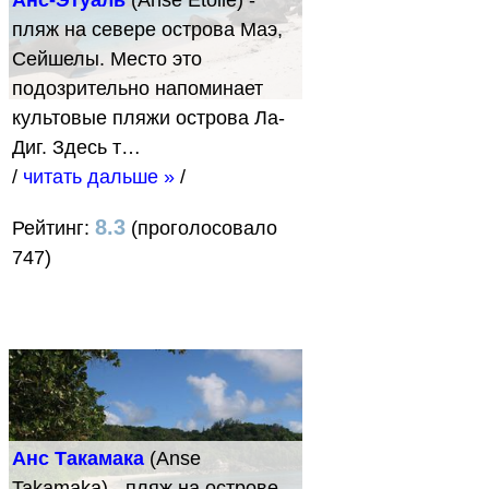
пляж на севере острова Маэ,
Сейшелы. Место это
подозрительно напоминает
культовые пляжи острова Ла-
Диг. Здесь т…
/
читать дальше »
/
8.3
Рейтинг:
(проголосовало
747)
Анс Такамака
(Anse
Takamaka) - пляж на острове