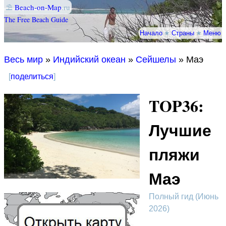
⛱
Beach-on-Map
.ru
The Free Beach Guide
Начало
★
Страны
★
Меню
Весь мир
»
Индийский океан
»
Сейшелы
» Маэ
[
поделиться
]
TOP36:
Лучшие
пляжи
Маэ
Полный гид (Июнь
2026)