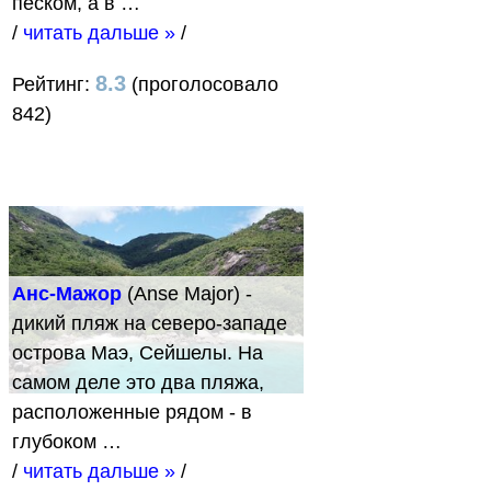
песком, а в …
/
читать дальше »
/
8.3
Рейтинг:
(проголосовало
842)
Анс-Мажор
(Anse Major) -
дикий пляж на северо-западе
острова Маэ, Сейшелы. На
самом деле это два пляжа,
расположенные рядом - в
глубоком …
/
читать дальше »
/