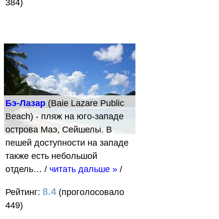
384)
Бэ-Лазар
(Baie Lazare Public
Beach) - пляж на юго-западе
острова Маэ, Сейшелы. В
пешей доступности на западе
также есть небольшой
отдель…
/
читать дальше »
/
8.4
Рейтинг:
(проголосовало
449)