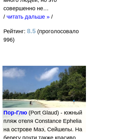
много людей, но это
совершенно не…
/
читать дальше »
/
8.5
Рейтинг:
(проголосовало
996)
Пор-Глю
(Port Glaud) - южный
пляж отеля Constance Ephelia
на острове Маэ, Сейшелы. На
берегу почти также красиво