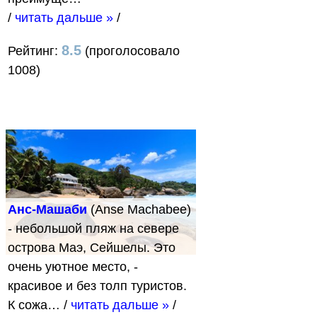
/
читать дальше »
/
8.5
Рейтинг:
(проголосовало
1008)
Анс-Машаби
(Anse Machabee)
- небольшой пляж на севере
острова Маэ, Сейшелы. Это
очень уютное место, -
красивое и без толп туристов.
К сожа…
/
читать дальше »
/