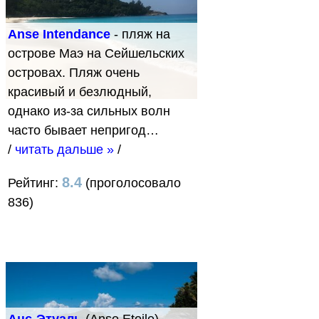
Anse Intendance
- пляж на
острове Маэ на Сейшельских
островах. Пляж очень
красивый и безлюдный,
однако из-за сильных волн
часто бывает непригод…
/
читать дальше »
/
8.4
Рейтинг:
(проголосовало
836)
Анс-Этуаль
(Anse Etoile) -