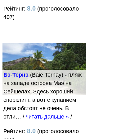
8.0
Рейтинг:
(проголосовало
407)
Бэ-Тернэ
(Baie Ternay) - пляж
на западе острова Маэ на
Сейшелах. Здесь хороший
снорклинг, а вот с купанием
дела обстоят не очень. В
отли…
/
читать дальше »
/
8.0
Рейтинг:
(проголосовало