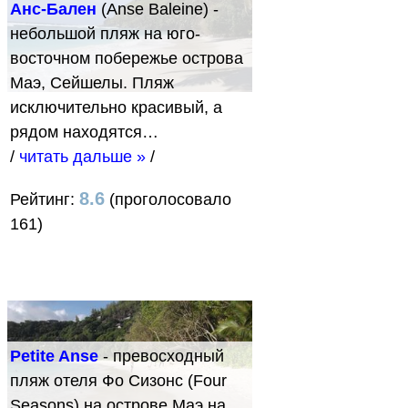
Анс-Бален
(Anse Baleine) -
небольшой пляж на юго-
восточном побережье острова
Маэ, Сейшелы. Пляж
исключительно красивый, а
рядом находятся…
/
читать дальше »
/
8.6
Рейтинг:
(проголосовало
161)
Petite Anse
- превосходный
пляж отеля Фо Сизонс (Four
Seasons) на острове Маэ на