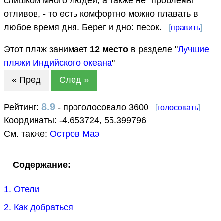
слишком много людей, а также нет проблемы
отливов, - то есть комфортно можно плавать в
любое время дня. Берег и дно: песок.
[
править
]
Этот пляж занимает
12
место
в разделе "
Лучшие
пляжи Индийского океана
"
« Пред
След »
8.9
Рейтинг:
- проголосовало 3600
[
голосовать
]
Координаты:
-4.653724
,
55.399796
См. также:
Остров Маэ
Содержание:
1. Отели
2. Как добраться