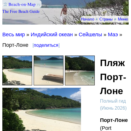
⛱
Beach-on-Map
.ru
The Free Beach Guide
Начало
★
Страны
★
Меню
Весь мир
»
Индийский океан
»
Сейшелы
»
Маэ
»
Порт-Лоне
[
поделиться
]
Пляж
Порт-
Лоне
Полный гид
(Июнь 2026)
Порт-Лоне
(Port