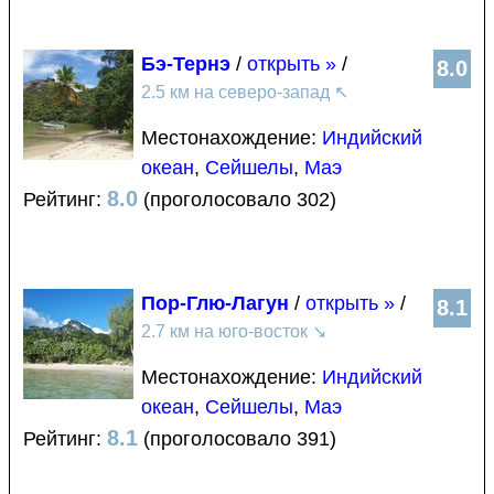
Бэ-Тернэ
/
открыть »
/
8.0
2.5 км на северо-запад
↖
Местонахождение:
Индийский
океан
,
Сейшелы
,
Маэ
8.0
Рейтинг:
(проголосовало 302)
Пор-Глю-Лагун
/
открыть »
/
8.1
2.7 км на юго-восток
↘
Местонахождение:
Индийский
океан
,
Сейшелы
,
Маэ
8.1
Рейтинг:
(проголосовало 391)