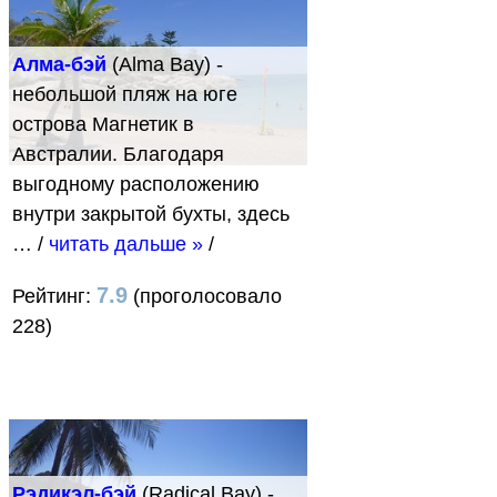
Алма-бэй
(Alma Bay) -
небольшой пляж на юге
острова Магнетик в
Австралии. Благодаря
выгодному расположению
внутри закрытой бухты, здесь
…
/
читать дальше »
/
7.9
Рейтинг:
(проголосовало
228)
Рэдикэл-бэй
(Radical Bay) -